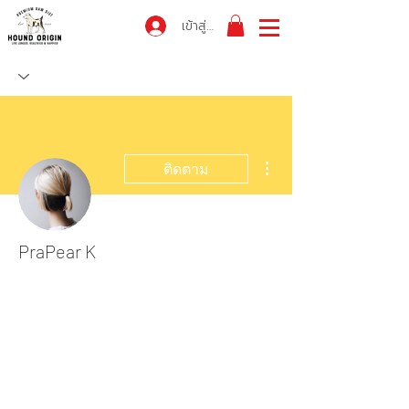
เข้าสู่ระบบ
ขั้นตอนดำเนินการอื่นๆ
ติดตาม
PraPear K