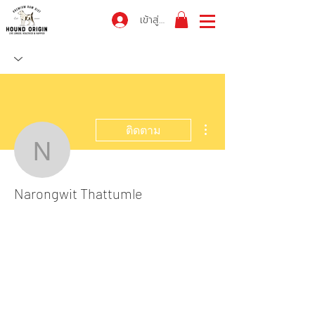
เข้าสู่ระบบ
ขั้นตอนดำเนินการอื่นๆ
ติดตาม
Narongwit Thattumle
Narongwit Thattumle