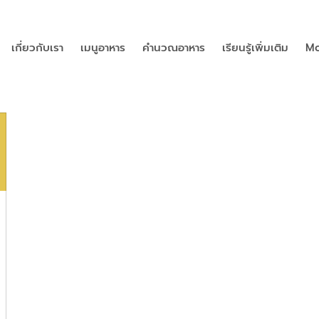
เกี่ยวกับเรา
เมนูอาหาร
คำนวณอาหาร
เรียนรู้เพิ่มเติม
Mo