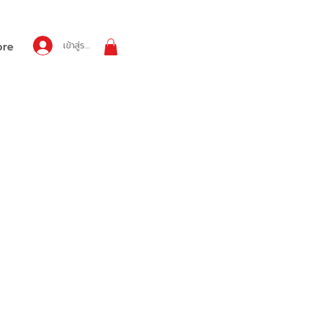
เข้าสู่ระบบ
re