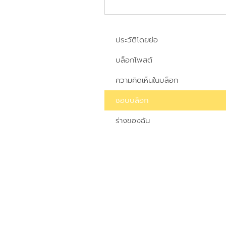
ประวัติโดยย่อ
บล็อกโพสต์
ความคิดเห็นในบล็อก
ชอบบล็อก
ร่างของฉัน