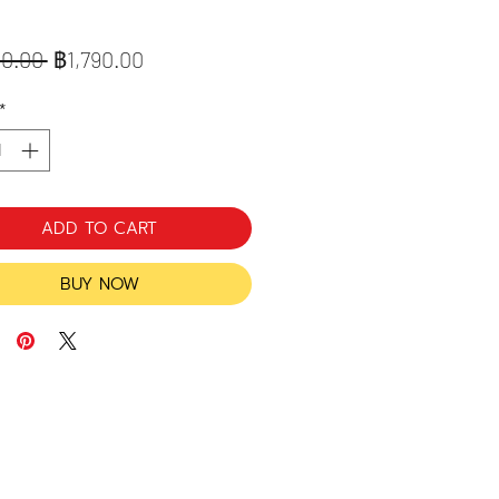
ราคา
ราคา
60.00 
฿1,790.00
ปกติ
ขาย
*
ลด
ADD TO CART
BUY NOW