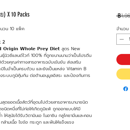
าย) X 10 Packs
 ฿1,9
จำนวน 10 แพ็ค
จำนวน
x 2
𝗿𝗶𝗴𝗶𝗻 𝗪𝗵𝗼𝗹𝗲 𝗣𝗿𝗲𝘆 𝗗𝗶𝗲𝘁 สูตร New
ุ์นิวซีแลนด์ไวท์ 100% ที่ถูกขนานนามว่าเป็นโปรตีน
มไปด้วยคุณค่าทางสารอาหารฉบับเข้มข้น ส่งเสริม
ะมิโนจำเป็นครบถ้วน และยังเป็นแหล่ง Vitamin B
างระบบภูมิคุ้มกัน ต่อต้านอนุมูลอิสระ และป้องกันการ
นสุดยอดเนื้อสัตว์ที่อุดมไปด้วยสารอาหารนานาชนิด
ุดชนิดหนึ่งที่ไม่ก่อให้เกิดภูมิแพ้ ถูกออกแบบให้มี
 ให้สุนัขได้รับวิตามินเอ ไนอาซิน กลูโคซามีนและคอน
้ามเนื้อ ไขข้อ กระดูก และฟันให้แข็งแรง