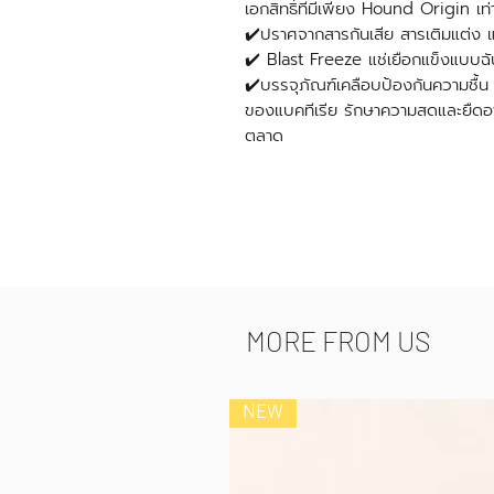
เอกสิทธิ์ที่มีเพียง Hound Origin เท่า
✔️ปราศจากสารกันเสีย สารเติมแต่ง แ
✔️ Blast Freeze แช่เยือกแข็งแบบฉ
✔️บรรจุภัณฑ์เคลือบป้องกันความชื้
ของแบคทีเรีย รักษาความสดและยืดอา
ตลาด
MORE FROM US
NEW