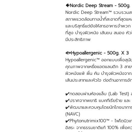
🐠Nordic Deep Stream - 500g.
Nordic Deep Stream™ รวบรวมสายพัน
สภาพแวดล้อมทางน้ำที่สะอาดที่สุดแห
และบริสุทธิ่แต่ยังให้สารอาหารจำ
ที่สูง บำรุงผิวหนัง เส้นขน สมอง ห
มีประสิทธิภาพ
🐟Hypoallergenic - 500g. X 3
Hypoallergenic™ ออกแบบเพื่อสุนั
คุณภาพจากเหยื่อแอตแลนติก 3 สายพันธ
ผิวหนังแพ้ ผื่น คัน บำรุงผิวหนังจ
เส้นประสาทและหัวใจ ต่อต้านอาการอ
✔️ทดสอบผ่านห้องแล็บ (Lab Test
✔️ปราศจากพยาธิ แบคทีเรียร้าย และ
✔️พัฒนาและควบคุมโดยนักโภชนาการอาห
(NAVC)
✔️Phytonutrimix100™ - ไฟโตนิวเทร
อิสระ จากธรรมชาติแท้ 100% เพื่อ