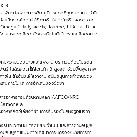
 X 3
ธุ์ปลาจากนอร์ดิก ภูมิประเทศที่ถูกขนานนามว่ามี
ล่งหนึ่งของโลก ทำให้สายพันธุ์ปลาไม่เพียงสดสะอาด
พวก Omega-3 fatty acids, Taurine, EPA และ DHA
ัวใจและหลอดเลือด จัดการกับไขมันในกระแสเลือดอย่าง
ขที่มีความบอบบางและแพ้ง่าย ประกอบด้วยโปรตีน
ุ์ ในสัดส่วนที่ให้โอเมก้า 3 สูงสุด ช่วยฟื้นฟูสภาพ
ากภายใน ให้เส้นขนให้เงางาม สนับสนุนการทำงานของ
ักเสบภายในและการอักเสบของข้อขา
) สารอาหารครบถ้วนตามหลัก AAFCO/NRC
 Salmonella
ารสัตว์เลี้ยงที่ผ่านการรับรองในสหรัฐอเมริกา
ียนท์ วิตามิน กรดไขมันจำเป็น และสารต้านอนุมูล
ความสมบูรณ์แบบทางโภชนาการ เครื่องหมายการค้า