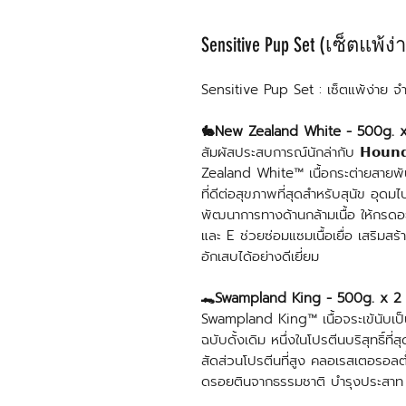
Sensitive Pup Set (เซ็ตแพ้ง่
Sensitive Pup Set : เซ็ตแพ้ง่าย 
🐇New Zealand White - 500g. 
สัมผัสประสบการณ์นักล่ากับ 𝗛𝗼𝘂𝗻𝗱 𝗢
Zealand White™ เนื้อกระต่ายสายพันธ
ที่ดีต่อสุขภาพที่สุดสำหรับสุนัข อุด
พัฒนาการทางด้านกล้ามเนื้อ ให้กรดอ
และ E ช่วยซ่อมแซมเนื้อเยื่อ เสริมสร้
อักเสบได้อย่างดีเยี่ยม
🐊Swampland King - 500g. x 2
Swampland King™ เนื้อจระเข้นับเป็
ฉบับดั้งเดิม หนึ่งในโปรตีนบริสุทธิ์ที่ส
สัดส่วนโปรตีนที่สูง คลอเรสเตอรอลต่ำ
ดรอยตินจากธรรมชาติ บำรุงประสาท กล