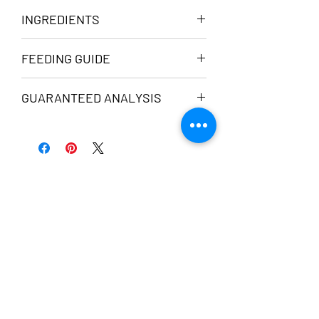
INGREDIENTS
กระดูกไขข้อวัว น้ำกรองบริสุทธิ์ เซเลอรี่ แอ
FEEDING GUIDE
ปเปิ้ลไซเดอร์ เวนิกา
ละลายโดยการแช่น้ำหรือวางไว้ในอุณหภูมิห้อง
GUARANTEED ANALYSIS
แช่เย็นในช่องเย็นธรรมดาจะสามารถตักเป็นเจ
ลลี่ให้น้องทานได้ ให้พร้อมอาหารมื้อหลักหรือ
Serving Size 100 ml
เป็นของว่างระหว่างวันได้
Calories....................30
แช่ช่องเย็นธรรมดาได้ 10 วันหลังทำการละลาย
Protein (min).............5.5 g
หรือแช่แข็งได้ 6 เดือน
Fat (min)...................0.5 g
Fiber (max)...............0.5 g
Moisture (max).........98%
MORE FROM US
Collagen (min)..........3.9 g
Calcium (min)...........12 mg
Vitamin A (min).........30.9 IU
NEW
Recommended