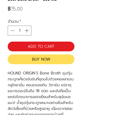
ราคา
฿75.00
จำนวน
*
ADD TO CART
BUY NOW
HOUND ORIGIN’S Bone Broth ซุปตุ๋น
กระดูกเคี่ยวเข้มข้นที่อุดมไปด้วยคอลลาเจน
กลูโคซามีน คอนดรอยติน วิตามิน แร่ธาตุ
และกรดอะมิโนถึง 18 ชนิด และยังถือเป็น
แหล่งโภชนาการยอดเยี่ยมสำหรับสุนัขและ
แมว! น้ำซุปตุ๋นกระดูกเหมาะอย่างยิ่งสำหรับ
สัตว์เลี้ยงที่ป่วยหรือสูงอายุ เนื่องจากย่อย
ง่าย และยังช่วยบรรเทาอาการป่วยที่