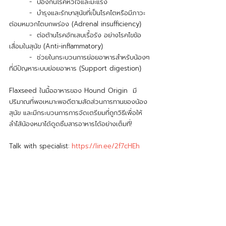
	-  ป้องกันโรคหัวใจและมะแร็ง 
	-  บำรุงและรักษาสุนัขที่เป็นโรคไตหรือมีภาวะ
ต่อมหมวกไตบกพร่อง (Adrenal insufficiency)
 	-  ต่อต้านโรคอักเสบเรื้อรัง อย่างโรคไขข้อ
เสื่อมในสุนัข (Anti-inflammatory)
	-  ช่วยในกระบวนการย่อยอาหารสำหรับน้องๆ 
ที่มีปัญหาระบบย่อยอาหาร (Support digestion)
Flaxseed ในมื้ออาหารของ Hound Origin  มี
ปริมาณที่พอเหมาะพอดีตามสัดส่วนการทานของน้อง
สุนัข และมีกระบวนการการจัดเตรียมที่ถูกวิธีเพื่อให้
ลำไส้น้องหมาได้ดูดซึมสารอาหารได้อย่างเต็มที่!
Talk with specialist: 
https://lin.ee/2f7cHEh