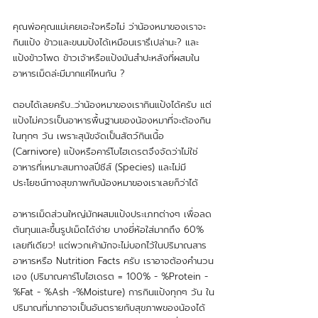
คุณพ่อคุณแม่เคยเอะใจหรือไม่ ว่าน้องหมาของเราจะ
กินแป้ง ข้าวและขนมปังได้เหมือนเรารึเปล่านะ? และ
แป้งข้าวโพด ข้าวเจ้าหรือแป้งมันสำปะหลังที่ผสมใน
อาหารเม็ดล่ะมีมากแค่ไหนกัน ?
ตอบได้เลยครับ...ว่าน้องหมาของเรากินแป้งได้ครับ แต่
แป้งไม่ควรเป็นอาหารพื้นฐานของน้องหมาที่จะต้องกิน
ในทุกๆ วัน เพราะสุนัขจัดเป็นสัตว์กินเนื้อ 
(Carnivore) แป้งหรือคาร์โบไฮเดรตจึงจัดว่าไม่ใช่
อาหารที่เหมาะสมทางสปีชีส์ (Species) และไม่มี
ประโยชน์ทางสุขภาพกับน้องหมาของเราเลยก็ว่าได้ 
อาหารเม็ดส่วนใหญ่มักผสมแป้งประเภทต่างๆ เพื่อลด
ต้นทุนและขึ้นรูปเม็ดได้ง่าย บางยี่ห้อใส่มากถึง 60% 
เลยทีเดียว! แต่พวกเค้ามักจะไม่บอกไว้ในปริมาณสาร
อาหารหรือ Nutrition Facts ครับ เราอาจต้องคำนวน
เอง (ปริมาณคาร์โบไฮเดรต = 100% - %Protein - 
%Fat - %Ash -%Moisture) การกินแป้งทุกๆ วัน ใน
ปริมาณที่มากอาจเป็นอันตรายกับสุขภาพของน้องได้ 