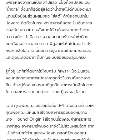
เพราะหลังจากกินแป้งเข้าไปแล้ว แป้งก็จะเปลี่ยนเป็น 
"น้ำตาล" ซึ่งเราก็รู้ดีอยู่แล้วว่าน้ำตาลไม่ดีกับน้องหมา 
แถมแป้งยังมีส่วนผสมของ "ยีสต์" ถ้าน้องกินเข้าไป
น้องอาจเกิดก๊าซในกระเพาะอาหารซึ่งอาจเป็นอันตราย
ต่ออวัยวะภายใน จะสังเกตุได้ว่าน้องหมาบางตัวทาน
อาหารเม็ดแล้วมีอาการผายลมบ่อยครั้ง หนำซ้ำน้อง
หมายังอุจจาระออกมามาก พิสูจน์ให้เห็นได้เลยว่าแป้ง
หรือคาร์โบไฮเดรตนั้นมีกากอยู่มากและไม่สามารถย่อย
และดูดซึมได้อยากเต็มที่ในระบบย่อยของสุนัขครับ
รู้ทั้งรู้ แต่ก็ทำได้ยากใช่ใหมครับ ก็เพราะแป้งเป็นส่วน
ผสมหลักของอาหารเม็ดราคาถูกทั่วไปตามท้องตลาด 
กินแล้วอยู่ท้อง แถมราคาก็ถูกอีก อาหารเม็ดจึงไม่ต่าง
ไปจากอาหารจานด่วน (Fast Food) ของสุนัขเลย 
แต่ถ้าคุณพ่อคุณแม่รู้ข้อเสียถึง 3-4 เด้งขนาดนี้ ขอให้
คุณพ่อคุณแม่หันมาใส่ใจกับอาหารของน้องหมากัน
เถอะ Hound Origin ใส่ใจกับเรื่องคุณค่าสารอาหาร
มากที่สุด อาหารบาร์ฟของเราจึงไม่มีส่วนผสมใดๆ จาก
แป้งที่จะมาทำร้ายสุขภาพน้องหมาสุดที่รักของคุณ
พ่อคุณแม่ได้ ด้วยรักและห่วงใย คุณพ่อคุณแม่มั่นใจ