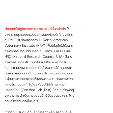
HoundOriginแตกต่างจากแบรนด์อื่นอย่างไร
 ?
อาหารทุกสูตรออกแบบและทดลองโดยนักโภชนาการ
สุนัขที่มีใบรับรองจากสถาบัน North American 
Veterinary Institute (NAV) เพื่อให้สุนัขได้รับสาร
อาหารที่ครบถ้วนตามหลักโภชนาการ AAFCO และ 
NRC (National Research Council, USA) มีสาร
อาหารครบกว่า 40 ชนิด! และไม่ใช่แค่เพียงครบ 5 
หมู่... (แถมยังเข้ามาปรึกษานักโภชนาการได้ตลอดอีก
ด้วยนะ เหมือนมีนักโภชนาการประจำตัวน้องหมาเลย! 
) ผ่านการตรวจวิเคราะห์และรับรองปริมาณสารอาหาร
และปริมาณแบคทีเรียโดยห้องปฏิบัติการกลาง
ประเทศไทย (Certified Lab Test) ปัจจุบันกำลังอยู่
ระหว่างการดำเนินการจดอนุสิทธิบัตรสูตรอาหาร โดย
กรมทรัพย์สินทางปัญญา 
เจ้าของแบรนด์เบื้องหลังทำธุรกิจผลิตเครื่องมือและ