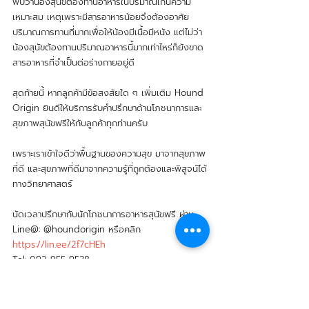
พบว่าน้องสุนัขต้องทานอาหารในปริมาณเกินความ
เหมาะสม เหตุเพราะมีสารอาหารน้อยจึงต้องอาศัย
ปริมาณการทานที่มากเพื่อให้น้องมีเนื้อมีหนัง แต่ไม่ว่า
น้องสุนัขต้องทานปริมาณอาหารนี้มากเท่าไหร่ก็ยังขาด
สารอาหารที่จำเป็นต่อร่างกายอยู่ดี 
สุดท้ายนี้ หากลูกค้ามีข้อสงสัยใด ๆ เพิ่มเติม Hound 
Origin ยินดีให้บริการรับคำปรึกษาด้านโภชนาการและ
สุขภาพสุนัขฟรีให้กับลูกค้าทุกท่านครับ
เพราะเราเข้าใจดีว่าพื้นฐานของความสุข มาจากสุขภาพ
ที่ดี และสุขภาพที่ดีมาจากความรู้ที่ถูกต้องและพิสูจน์ได้
ทางวิทยาศาสตร์
นัดเวลาปรึกษากับนักโภชนาการอาหารสุนัขฟรี ผ่าน 
Line@: @houndorigin หรือคลิก 
https://lin.ee/2f7cHEh
Tel: 092 955 9538
Website: 
www.houndorigin.com