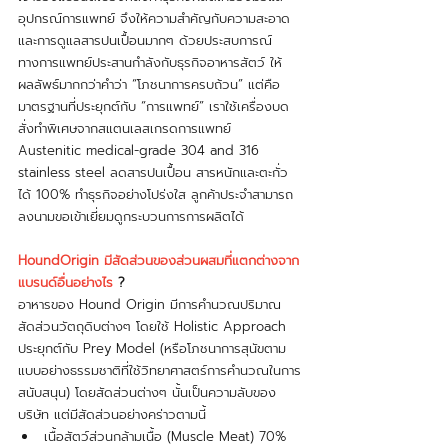
อุปกรณ์การแพทย์ จึงให้ความสำคัญกับความสะอาด
และการดูแลสารปนเปื้อนมากๆ ด้วยประสบการณ์
ทางการแพทย์ประสานกำลังกับธุรกิจอาหารสัตว์ ให้
ผลลัพธ์มากกว่าคำว่า “โภชนาการครบถ้วน” แต่คือ
มาตรฐานที่ประยุกต์กับ “การแพทย์” เราใช้เครื่องบด
สั่งทำพิเศษจากสแตนเลสเกรดการแพทย์ 
Austenitic medical-grade 304 and 316 
stainless steel ลดสารปนเปื้อน สารหนักและตะกั่ว
ได้ 100% ทำธุรกิจอย่างโปร่งใส ลูกค้าประจำสามารถ
ลงนามขอเข้าเยี่ยมดูกระบวนการการผลิตได้
HoundOrigin มีสัดส่วนของส่วนผสมที่แตกต่างจาก
แบรนด์อื่นอย่างไร
 ?
อาหารของ Hound Origin มีการคำนวณปริมาณ
สัดส่วนวัตถุดิบต่างๆ โดยใช้ Holistic Approach 
ประยุกต์กับ Prey Model (หรือโภชนาการสุนัขตาม
แบบอย่างธรรมชาติที่ใช้วิทยาศาสตร์การคำนวณในการ
สนับสนุน) โดยสัดส่วนต่างๆ นั้นเป็นความลับของ
บริษัท แต่มีสัดส่วนอย่างคร่าวตามนี้
เนื้อสัตว์ส่วนกล้ามเนื้อ (Muscle Meat) 70% 