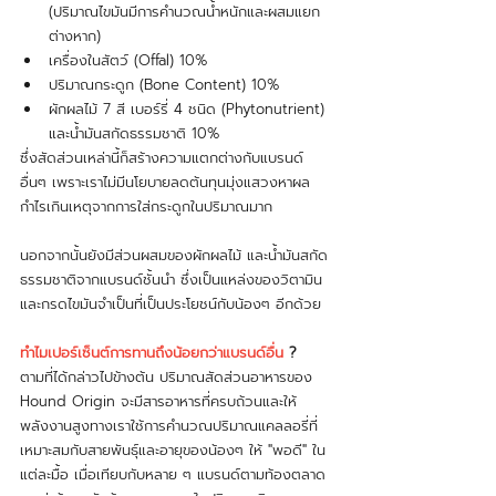
(ปริมาณไขมันมีการคำนวณน้ำหนักและผสมแยก
ต่างหาก)
เครื่องในสัตว์ (Offal) 10%
ปริมาณกระดูก (Bone Content) 10% 
ผักผลไม้ 7 สี เบอร์รี่ 4 ชนิด (Phytonutrient) 
และน้ำมันสกัดธรรมชาติ 10%
ซึ่งสัดส่วนเหล่านี้ก็สร้างความแตกต่างกับแบรนด์
อื่นๆ เพราะเราไม่มีนโยบายลดต้นทุนมุ่งแสวงหาผล
กำไรเกินเหตุจากการใส่กระดูกในปริมาณมาก
นอกจากนั้นยังมีส่วนผสมของผักผลไม้ และน้ำมันสกัด
ธรรมชาติจากแบรนด์ชั้นนำ ซึ่งเป็นแหล่งของวิตามิน
และกรดไขมันจำเป็นที่เป็นประโยชน์กับน้องๆ อีกด้วย
ทำไมเปอร์เซ็นต์การทานถึงน้อยกว่าแบรนด์อื่น
 ?
ตามที่ได้กล่าวไปข้างต้น ปริมาณสัดส่วนอาหารของ 
Hound Origin จะมีสารอาหารที่ครบถ้วนและให้
พลังงานสูงทางเราใช้การคำนวณปริมาณแคลลอรี่ที่
เหมาะสมกับสายพันธุ์และอายุของน้องๆ ให้ "พอดี" ใน
แต่ละมื้อ เมื่อเทียบกับหลาย ๆ แบรนด์ตามท้องตลาด