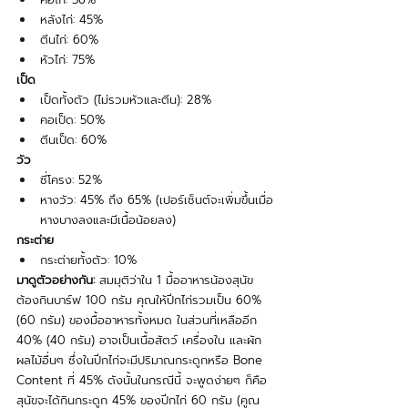
หลังไก่: 45%
ตีนไก่: 60%
หัวไก่: 75%
เป็ด
เป็ดทั้งตัว (ไม่รวมหัวและตีน): 28%
คอเป็ด: 50%
ตีนเป็ด: 60%
วัว
ซี่โครง: 52%
หางวัว: 45% ถึง 65% (เปอร์เซ็นต์จะเพิ่มขึ้นเมื่อ
หางบางลงและมีเนื้อน้อยลง)
กระต่าย
กระต่ายทั้งตัว: 10%
มาดูตัวอย่างกัน:
 สมมุติว่าใน 1 มื้ออาหารน้องสุนัข
ต้องกินบาร์ฟ 100 กรัม คุณให้ปีกไก่รวมเป็น 60% 
(60 กรัม) ของมื้ออาหารทั้งหมด ในส่วนที่เหลืออีก 
40% (40 กรัม) อาจเป็นเนื้อสัตว์ เครื่องใน และผัก
ผลไม้อื่นๆ ซึ่งในปีกไก่จะมีปริมาณกระดูกหรือ Bone 
Content ที่ 45% ดังนั้นในกรณีนี้ จะพูดง่ายๆ ก็คือ 
สุนัขจะได้กินกระดูก 45% ของปีกไก่ 60 กรัม (คูณ 