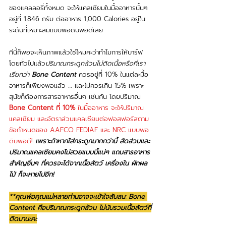
ของแคลลอรี่ทั้งหมด จะให้แคลเซียมในมื้ออาหารนั้นๆ 
อยู่ที่ 1.846 กรัม ต่ออาหาร 1,000 Calories อยู่ใน
ระดับที่เหมาะสมแบบพอดิบพอดีเลย
ทีนี้ก็พอจะเห็นภาพแล้วใช่ไหมคะว่าทำไมการให้บาร์ฟ 
โดยทั่วไปแล้ว
ปริมาณกระดูกล้วนไ่ม่ติดเนื้อหรือที่เรา
เรียกว่า 
Bone Content
ควรอยู่ที่ 10% ในแต่ละมื้อ
อาหารก็เพียงพอแล้ว … และไม่ควรเกิน 15% เพราะ
สุนัขก็ต้องการสารอาหารอื่นๆ เช่นกัน โดยปริมาณ 
Bone Content ที่ 10%
 ในมื้ออาหาร จะให้ปริมาณ
แคลเซียม และอัตราส่วนแคลเซียมต่อฟอสฟอรัสตาม
ข้อกำหนดของ AAFCO FEDIAF และ NRC แบบพอ
ดิบพอดี!
เพราะถ้าหากใส่กระดูกมากกว่านี้ สัดส่วนและ
ปริมาณแคลเซียมคงไม่สวยแบบนี้แน่ๆ แถมสารอาหาร
สำคัญอื่นๆ ที่ควรจะได้จากเนื้อสัตว์ เครื่องใน ผักผล
ไม้ ก็จะหายไปอีก!
**คุณพ่อคุณแม่หลายท่านอาจจะเข้าใจสับสน: Bone 
Content คือปริมาณกระดูกล้วน ไม่นับรวมเนื้อสัตว์ที่
ติดมานะคะ