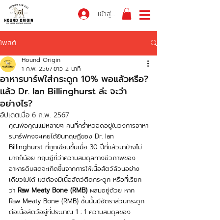
เข้าสู่ระบบ
โพสต์
Hound Origin
1 ก.พ. 2567
ยาว 2 นาที
อาหารบาร์ฟใส่กระดูก 10% พอแล้วหรือ?
แล้ว Dr. Ian Billinghurst ล่ะ จะว่า
อย่างไร?
อัปเดตเมื่อ
6 ก.พ. 2567
คุณพ่อคุณแม่หลายๆ คนที่คร่ำหวอดอยู่ในวงการอาหา
รบาร์ฟคงจะเคยได้ยินทฤษฏีของ Dr. Ian 
Billinghurst ที่ถูกเขียนขึ้นเมื่อ 30 ปีที่แล้วมาบ้างไม่
มากก็น้อย ทฤษฏีที่ว่าความสมดุลทางชีวภาพของ
อาหารดิบสดจะเกิดขึ้นจากการให้เนื้อสัตว์ล้วนอย่าง
เดียวไม่ได้ แต่ต้องมีเนื้อสัตว์ติดกระดูก หรือที่เรียก
ว่า 
Raw Meaty Bone (RMB)
 ผสมอยู่ด้วย หาก 
Raw Meaty Bone (RMB) ชิ้นนั้นมีอัตราส่วนกระดูก
ต่อเนื้อสัตว์อยู่ที่ประมาณ 1 : 1 ความสมดุลของ