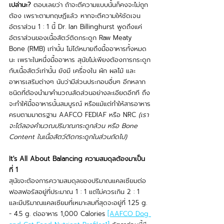
เปล่านะ? 
ตอบเลยว่า ถ้าจะตีความแบบนั้นก็คงจะไม่ถูก
ต้อง เพราะตามทฤษฏีแล้ว หากจะตีความให้ชัดเจน 
อัตราส่วน 1 : 1 นี้ Dr. Ian Billinghurst พูดถึงแค่
อัตราส่วนของเนื้อสัตว์ติดกระดูก Raw Meaty 
Bone (RMB) เท่านั้น ไม่ได้หมายถึงมื้ออาหารทั้งหมด
นะ เพราะในหนึ่งมื้ออาหาร สุนัขไม่เพียงต้องการกระดูก
กับเนื้อสัตว์เท่านั้น ยังมี เครื่องใน ผัก ผลไม้ และ
อาหารเสริมต่างๆ นับว่ามีส่วนประกอบอื่นๆ อีกหลาก
ชนิดที่ต้องนำมาคำนวณสัดส่วนอย่างละเอียดอีกที ถึง
จะทำให้มื้ออาหารนั้นสมบูรณ์ หรือแม้แต่ทำให้สารอาหาร
ครบตามมาตรฐาน AAFCO FEDIAF หรือ NRC 
(เรา
จะได้ลองคำนวณปริมาณกระดูกล้วน หรือ Bone 
Content ในเนื้อสัตว์ติดกระดูกในส่วนถัดไป)
It's All About Balancing ความสมดุลต้องมาเป็น
ที่ 1
สุนัขจะต้องการความสมดุลของปริมาณแคลเซียมต่อ
ฟอสฟอรัสอยู่ที่ประมาณ 1 : 1 แต่ไม่ควรเกิน 2 : 1 
และมีปริมาณแคลเซียมที่เหมาะสมที่สุดจะอยู่ที่ 1.25 g. 
- 4.5 g. ต่ออาหาร 1,000 Calories 
[AAFCO Dog 