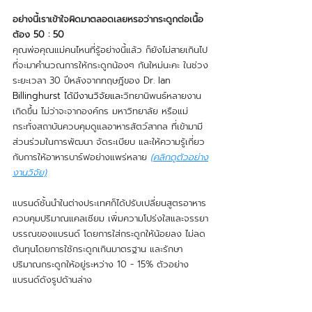
อย่างนี้เราเข้าใจผิดมาตลอดเลยหรอว่ากระดูกต่อเนื้อ
ต้อง 50 : 50
คุณพ่อคุณแม่คนไหนที่รู้อย่างนี้แล้ว ก็ยังไม่สายเกินไป
ที่จะมาคำนวณการให้กระดูกน้องๆ กันใหม่นะคะ ในช่วง
ระยะเวลา 30 ปีหลังจากทฤษฎีของ Dr. Ian 
Billinghurst ได้มีงานวิจัยและ
วิทยานิพนธ์หลายงาน
เกิดขึ้น ไม่ว่าจะจากองค์กร มหาวิทยาลัย หรือแม่
กระทั่งสถาบันควบคุมดูแลอาหารสัตว์สากล ที่เข้ามามี
ส่วนร่วมในการพัฒนา จัดระเบียบ และให้ความรู้เกี่ยว
กับการให้อาหารบาร์ฟอย่างแพร่หลาย 
(คลิกดูตัวอย่าง
งานวิจัย)
แบรนด์ชั้นนำในต่างประเทศก็ได้ปรับเปลี่ยนสูตรอาหาร 
ควบคุมปริมาณแคลเซียม เพิ่มความโปร่งใสและจรรยา
บรรณของแบรนด์ โดยการใส่กระดูกให้น้อยลง ไม่ลด
ต้นทุนโดยการใช้กระดูกเกินมาตรฐาน และรักษา
ปริมาณกระดูกให้อยู่ระหว่าง 10 - 15% ตัวอย่าง
แบรนด์ดังรูปด้านล่าง