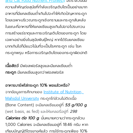
and Cat Food Nutrient Profiles1]
 อัตราส่วนนี้มี
ความสำคัญต่อสุนัขที่กำลังเจริญเติบโตเป็นอย่างมาก 
อาหารที่มีแคลเซียมต่ำเกินไปจะทำให้เกิดปัญหากระดูก
โดยเฉพาะบริเวณกระดูกเชิงกรานและกระดูกสันหลัง 
ในขณะที่อาหารที่ให้แคลเซียมสูงเกินไปอาจไปรบกวน
การสร้างแร่ธาตุและการเจริญเติบโตของกระดูก โดย
เฉพาะอย่างยิ่งในสุนัขพันธุ์ใหญ่ หากได้รับแคลเซียม
มากเกินไปก็มีแนวโน้มที่จะเป็นโรคกระดูก เช่น โรค
กระดูกพรุน หรือการเจริญเติบโตของกระดูกผิดปกติ
เนื้อสัตว์ 
มีฟอสฟอรัสสูงและมีแคลเซียมต่ำ
กระดูก 
มีแคลเซียมสูงกว่าฟอสฟอรัส
อาหารบาร์ฟใส่กระดูก 10% พอแล้วหรือ?
จากข้อมูลการศีกษาของ 
Institute of Nutrition, 
Mahidol University
 กระดูกไก่ล้วนไม่ติดเนื้อ 
(ฺBone Content) จะมีแคลเซียมอยู่ที่ 
5.5 g/100 g
(wet basis, as fed) และให้แคลอรี่อยู่ที่ 
298 
Calories ต่อ 100 g
. นั่นหมายความว่ากระดูกล้วน 
1,000 Calories จะมีแคลเซียมอยู่ที่ 18.46 กรัม หาก
เทียบบัญญัติไตรยางศ์แล้ว การใช้กระดูกเพียง 10% 