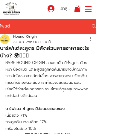
เข้าสู่ระบบ
โพสต์
Hound Origin
22 ม.ค. 2567
ยาว 1 นาที
บาร์ฟแต่ละสูตร มีสัดส่วนสารอาหารอะไร
บ้าง? 🌍🐕‍🦺🐱
BARF HOUND ORIGIN ของเรานั้น มีทั้งสูตร น้อง
หมา น้องแมว แต่ละสูตรถูกคิดค้นมาอย่างมีคุณภาพ 
จากนักโภชนาการสัตว์เลี้ยง สารอาหารครบ วัตถุดิบ
เกรดที่ดีต่อสัตว์เลี้ยง เราคำนวณสัดส่วนมาแล้ว 
เรียกได้ว่าแต่ละซองของเราแค่ทานก็ดูแลสุขภาพพวก
เขาได้อย่างดีแน่นอน
บาร์ฟแมว 4 สูตร มีส่วนประกอบของ
เนื้อสัตว์ 71% 
กระดูกดิบบดละเอียด 17%
เครื่องในสัตว์ 10% 