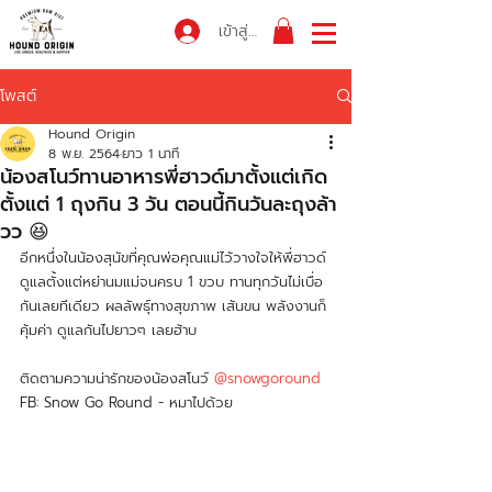
เข้าสู่ระบบ
โพสต์
Hound Origin
8 พ.ย. 2564
ยาว 1 นาที
น้องสโนว์ทานอาหารพี่ฮาวด์มาตั้งแต่เกิด
ตั้งแต่ 1 ถุงกิน 3 วัน ตอนนี้กินวันละถุงล้า
วว 😆
อีกหนึ่งในน้องสุนัขที่คุณพ่อคุณแม่ไว้วางใจให้พี่ฮาวด์
ดูแลตั้งแต่หย่านมแม่จนครบ 1 ขวบ ทานทุกวันไม่เบื่อ
กันเลยทีเดียว ผลลัพธุ์ทางสุขภาพ เส้นขน พลังงานก็
คุ้มค่า ดูแลกันไปยาวๆ เลยฮ้าบ 
ติดตามความน่ารักของน้องสโนว์ 
@snowgoround
FB: Snow Go Round - หมาไปด้วย