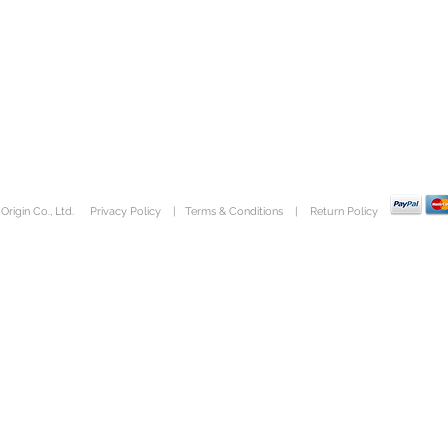
rigin Co., Ltd.
Privacy Policy
|
Terms & Conditions
|
Return Policy