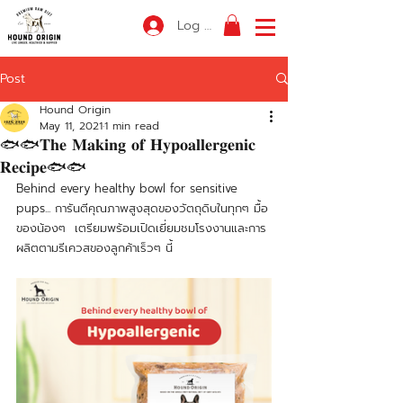
Log In
Post
Hound Origin
May 11, 2021
1 min read
🐟🐟𝐓𝐡𝐞 𝐌𝐚𝐤𝐢𝐧𝐠 𝐨𝐟 𝐇𝐲𝐩𝐨𝐚𝐥𝐥𝐞𝐫𝐠𝐞𝐧𝐢𝐜
𝐑𝐞𝐜𝐢𝐩𝐞🐟🐟
Behind every healthy bowl for sensitive 
pups... การันตีคุณภาพสูงสุดของวัตถุดิบในทุกๆ มื้อ
ของน้องๆ  เตรียมพร้อมเปิดเยี่ยมชมโรงงานและการ
ผลิตตามรีเควสของลูกค้าเร็วๆ นี้ 