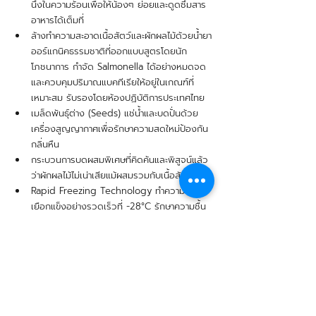
นึ่งในความร้อนเพื่อให้น้องๆ ย่อยและดูดซึมสาร
อาหารได้เต็มที่ 
ล้างทำความสะอาดเนื้อสัตว์และผักผลไม้ด้วยน้ำยา
ออร์แกนิคธรรมชาติที่ออกแบบสูตรโดยนัก
โภชนาการ กำจัด Salmonella ได้อย่างหมดจด
และควบคุมปริมาณแบคทีเรียให้อยู่ในเกณฑ์ที่
เหมาะสม รับรองโดยห้องปฏิบัติการประเทศไทย
เมล็ดพันธุ์ต่าง (Seeds) แช่น้ำและบดปั่นด้วย
เครื่องสูญญากาศเพื่อรักษาความสดใหม่ป้องกัน
กลิ่นหืน
กระบวนการบดผสมพิเศษที่คิดค้นและพิสูจน์แล้ว
ว่าผักผลไม้ไม่เน่าเสียแม้ผสมรวมกับเนื้อสัตว์
Rapid Freezing Technology ทำความเย็น
เยือกแข็งอย่างรวดเร็วที่ -28°C รักษาความชื้น
อาหารหรือความสดใหม่ไกล้เคียง 100% ควบคุม
ปริมาณ ยับยั้งแบคทีเรีย จุลินทรี ยีสต์ และเชื้อรา
ระบุวันที่ผลิตและวันหมดอายุชัดเจนหลังแพ็คอา
หาร
.
Talk with specialist: 
https://lin.ee/2f7cHEh
Tel: 092 955 9538