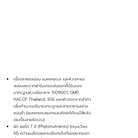
เนื้อปลาแซลม่อน แมคเคอเรล และหัวปลาแซ
ลม่อนสดจากฟาร์มเกรดส่งออกที่มีรับรอง
มาตรฐานห่วงโซ่อาหาร ISO9001, GMP, 
HACCP Thailand, SGS แยกหัวออกจากลำตัว
เพื่อคำนวณปริมาณกระดูกและสารอาหารอย่าง
แม่นยำ (แมคเคอเรลแอตแลนติคแท้ต้องมีสีหลัง
เข้มเป็นลายชัดเจน)
ผัก ผลไม้ 7 สี (Phytonutrients) (หมุนเวียน
ใช้) คว้านเมล็ดปลอกเปลือกแข็งที่ย่อยยากออก 