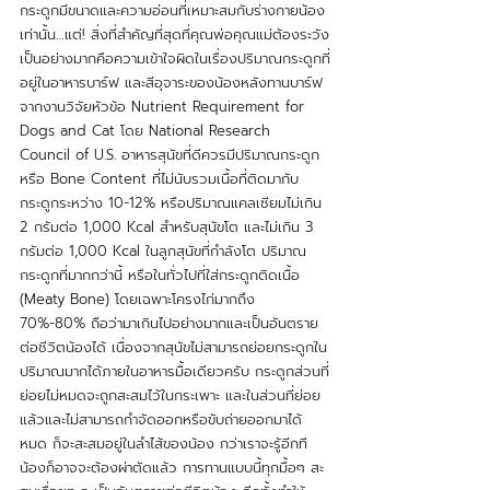
กระดูกมีขนาดและความอ่อนที่เหมาะสมกับร่างกายน้อง
เท่านั้น…แต่! สิ่งที่สำคัญที่สุดที่คุณพ่อคุณแม่ต้องระวัง
เป็นอย่างมากคือความเข้าใจผิดในเรื่องปริมาณกระดูกที่
อยู่ในอาหารบาร์ฟ และสีอุจาระของน้องหลังทานบาร์ฟ 
จากงานวิจัยหัวข้อ Nutrient Requirement for 
Dogs and Cat โดย National Research 
Council of U.S. อาหารสุนัขที่ดีควรมีปริมาณกระดูก
หรือ Bone Content ที่ไม่นับรวมเนื้อที่ติดมากับ
กระดูกระหว่าง 10-12% หรือปริมาณแคลเซียมไม่เกิน 
2 กรัมต่อ 1,000 Kcal สำหรับสุนัขโต และไม่เกิน 3 
กรัมต่อ 1,000 Kcal ในลูกสุนัขที่กำลังโต ปริมาณ
กระดูกที่มากกว่านี้ หรือในทั่วไปที่ใส่กระดูกติดเนื้อ 
(Meaty Bone) โดยเฉพาะโครงไก่มากถึง 
70%-80% ถือว่ามาเกินไปอย่างมากและเป็นอันตราย
ต่อชีวิตน้องได้ เนื่องจากสุนัขไม่สามารถย่อยกระดูกใน
ปริมาณมากได้ภายในอาหารมื้อเดียวครับ กระดูกส่วนที่
ย่อยไม่หมดจะถูกสะสมไว้ในกระเพาะ และในส่วนที่ย่อย
แล้วและไม่สามารถกำจัดออกหรือขับถ่ายออกมาได้
หมด ก็จะสะสมอยู่ในลำไส้ของน้อง กว่าเราจะรู้อีกที 
น้องก็อาจจะต้องผ่าตัดแล้ว การทานแบบนี้ทุกมื้อๆ สะ