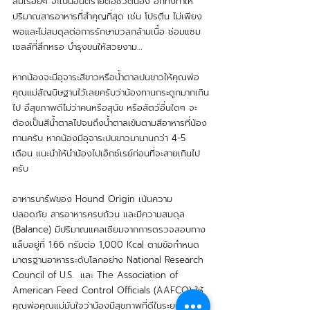
สมเรื่อยๆ จะเป็นอันตรายต่อชีวิตน้อง อีกทั้งทำให้
ปริมาณสารอาหารที่สำคุญที่สุด เช่น โปรตีน ไม่เพียง
พอและไม่สมดุลต่อการรักษามวลกล้ามเนื้อ ซ่อมแซม
เซลล์ที่สึกหรอ บำรุงขนให้สวยงาม… 
หากน้องจะมีอุจาระสีขาวหรือน้ำตาลปนขาวให้คุณพ่อ
คุณแม่สัญนิษฐานไว้เลยครับว่าน้องทานกระดูกมากเกิน
ไป อึสุขภาพดีไม่ว่าคนหรือสุนัข หรือสัตว์อื่นใดๆ จะ
ต้องเป็นสีน้ำตาลไปจนถึงน้ำตาลเข้มตามสีอาหารที่น้อง
ทานครับ หากน้องมีอุจาระปนขาวมานานกว่า 4-5 
เดือน แนะนำให้นำน้องไปเอ็กซ์เรย์ก่อนที่จะสายเกินไป
ครับ
อาหารบาร์ฟของ Hound Origin เน้นความ
ปลอดภัย สารอาหารครบถ้วน และมีความสมดุล 
(Balance) มีปริมาณแคลเซียมจากการตรวจสอบทาง
แล็บอยู่ที่ 1.66 กรัมต่อ 1,000 Kcal ตามข้อกำหนด
มาตรฐานอาหารระดับโลกอย่าง National Research 
Council of U.S.  และ The Association of 
American Feed Control Officials (AAFCO) ให้
คุณพ่อคุณแม่มันใจว่าน้องมีสุขภาพที่ดีในระยะยาว