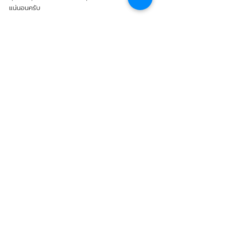
แน่นอนครับ
.
Shop and Talk with specialist: 
https://lin.ee/2f7cHEh
Related Posts
See All