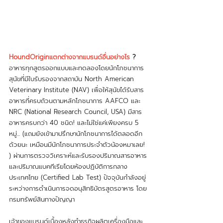
HoundOriginแตกต่างจากแบรนด์อื่นอย่างไร
 ?
อาหารทุกสูตรออกแบบและทดลองโดยนักโภชนาการ
สุนัขที่มีใบรับรองจากสถาบัน North American 
Veterinary Institute (NAV) เพื่อให้สุนัขได้รับสาร
อาหารที่ครบถ้วนตามหลักโภชนาการ AAFCO และ 
NRC (National Research Council, USA) มีสาร
อาหารครบกว่า 40 ชนิด! และไม่ใช่แค่เพียงครบ 5 
หมู่... (แถมยังเข้ามาปรึกษานักโภชนาการได้ตลอดอีก
ด้วยนะ เหมือนมีนักโภชนาการประจำตัวน้องหมาเลย! 
) ผ่านการตรวจวิเคราะห์และรับรองปริมาณสารอาหาร
และปริมาณแบคทีเรียโดยห้องปฏิบัติการกลาง
ประเทศไทย (Certified Lab Test) ปัจจุบันกำลังอยู่
ระหว่างการดำเนินการจดอนุสิทธิบัตรสูตรอาหาร โดย
กรมทรัพย์สินทางปัญญา 
เจ้าของแบรนด์เบื้องหลังทำธุรกิจผลิตเครื่องมือและ