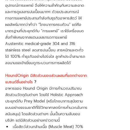
อุปกรณ์การแพทย์ จึงให้ความสำคัญกับความสะอาด
และการดูแลสารปนเปื้อนมากๆ ด้วยประสบการณ์
ทางการแพทย์ประสานกำลังกับธุรกิจอาหารสัตว์ ให้
ผลลัพธ์มากกว่าคำว่า “โภชนาการครบถ้วน” แต่คือ
มาตรฐานที่ประยุกต์กับ “การแพทย์” เราใช้เครื่องบด
สั่งทำพิเศษจากสแตนเลสเกรดการแพทย์ 
Austenitic medical-grade 304 and 316 
stainless steel ลดสารปนเปื้อน สารหนักและตะกั่ว
ได้ 100% ทำธุรกิจอย่างโปร่งใส ลูกค้าประจำสามารถ
ลงนามขอเข้าเยี่ยมดูกระบวนการการผลิตได้
HoundOrigin มีสัดส่วนของส่วนผสมที่แตกต่างจาก
แบรนด์อื่นอย่างไร
 ?
อาหารของ Hound Origin มีการคำนวณปริมาณ
สัดส่วนวัตถุดิบต่างๆ โดยใช้ Holistic Approach 
ประยุกต์กับ Prey Model (หรือโภชนาการสุนัขตาม
แบบอย่างธรรมชาติที่ใช้วิทยาศาสตร์การคำนวณในการ
สนับสนุน) โดยสัดส่วนต่างๆ นั้นเป็นความลับของ
บริษัท แต่มีสัดส่วนอย่างคร่าวตามนี้
เนื้อสัตว์ส่วนกล้ามเนื้อ (Muscle Meat) 70% 