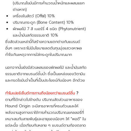
(ปริมาณไขมันมีการคำนวณน้ำหนักและผสมแยก
ต่างหาก)
เครื่องในสัตว์ (Offal) 10%
ปริมาณกระดูก (Bone Content) 10% 
ผักผลไม้ 7 สี เบอร์รี่ 4 ชนิด (Phytonutrient) 
และน้ำมันสกัดธรรมชาติ 10%
ซึ่งสัดส่วนเหล่านี้ก็สร้างความแตกต่างกับแบรนด์
อื่นๆ เพราะเราไม่มีนโยบายลดต้นทุนมุ่งแสวงหาผล
กำไรเกินเหตุจากการใส่กระดูกในปริมาณมาก
นอกจากนั้นยังมีส่วนผสมของผักผลไม้ และน้ำมันสกัด
ธรรมชาติจากแบรนด์ชั้นนำ ซึ่งเป็นแหล่งของวิตามิน
และกรดไขมันจำเป็นที่เป็นประโยชน์กับน้องๆ อีกด้วย
ทำไมเปอร์เซ็นต์การทานถึงน้อยกว่าแบรนด์อื่น
 ?
ตามที่ได้กล่าวไปข้างต้น ปริมาณสัดส่วนอาหารของ 
Hound Origin จะมีสารอาหารที่ครบถ้วนและให้
พลังงานสูงทางเราใช้การคำนวณปริมาณแคลลอรี่ที่
เหมาะสมกับสายพันธุ์และอายุของน้องๆ ให้ "พอดี" ใน
แต่ละมื้อ เมื่อเทียบกับหลาย ๆ แบรนด์ตามท้องตลาด