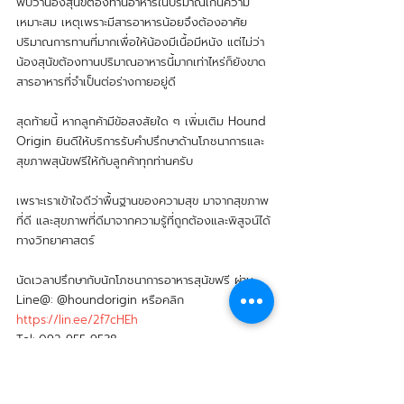
พบว่าน้องสุนัขต้องทานอาหารในปริมาณเกินความ
เหมาะสม เหตุเพราะมีสารอาหารน้อยจึงต้องอาศัย
ปริมาณการทานที่มากเพื่อให้น้องมีเนื้อมีหนัง แต่ไม่ว่า
น้องสุนัขต้องทานปริมาณอาหารนี้มากเท่าไหร่ก็ยังขาด
สารอาหารที่จำเป็นต่อร่างกายอยู่ดี 
สุดท้ายนี้ หากลูกค้ามีข้อสงสัยใด ๆ เพิ่มเติม Hound 
Origin ยินดีให้บริการรับคำปรึกษาด้านโภชนาการและ
สุขภาพสุนัขฟรีให้กับลูกค้าทุกท่านครับ
เพราะเราเข้าใจดีว่าพื้นฐานของความสุข มาจากสุขภาพ
ที่ดี และสุขภาพที่ดีมาจากความรู้ที่ถูกต้องและพิสูจน์ได้
ทางวิทยาศาสตร์
นัดเวลาปรึกษากับนักโภชนาการอาหารสุนัขฟรี ผ่าน 
Line@: @houndorigin หรือคลิก 
https://lin.ee/2f7cHEh
Tel: 092 955 9538
Website: 
www.houndorigin.com