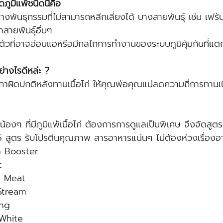
ดภูมิแพ้ชนิดนี้คือ 
งพันธุกรรมที่ไม่สามารถหลีกเลี่ยงได้ บางสายพันธุ์ เช่น เฟร้น
สายพันธุ์อื่นๆ
ตัวที่อาจอ่อนแอหรือมีกลไกการทำงานของระบบภูมิคุ้มกันที่แต
ย่างไรดีหล่ะ ? 
าผิดปกติหลังทานเนื้อไก่ ให้คุณพ่อคุณแม่ลดความถี่การทานเน
่าน้องๆ ที่มีภูมิแพ้เนื้อไก่ ต้องการการดูแลเป็นพิเศษ จึงจัดส
6 สูตร รับโปรตีนคุณภาพ สารอาหารแน่นๆ ไม่ต้องห่วงเรื่องอ
h Booster
c
d Meat
Stream
ing
White