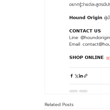
อยากรู้ว่าแต่ละสูตรมี
𝗛𝗼𝘂𝗻𝗱 𝗢𝗿𝗶𝗴𝗶
𝗖𝗢𝗡𝗧𝗔𝗖𝗧 𝗨𝗦:
Line: @houndorigin
Email: contact@ho
𝗦𝗛𝗢𝗣 𝗢𝗡𝗟𝗜𝗡𝗘: 
w
Related Posts