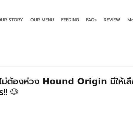
OUR STORY
OUR MENU
FEEDING
FAQs
REVIEW
Mo
่ต้องห่วง 𝗛𝗼𝘂𝗻𝗱 𝗢𝗿𝗶𝗴𝗶𝗻 มีให้
!! 🐶