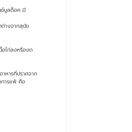
ช์บูลด็อค มี
กต่างจากสุนัข
ื้อไก่ลงหรืองด
ูตรอาหารที่ปราศจาก
าการแพ้ คือ