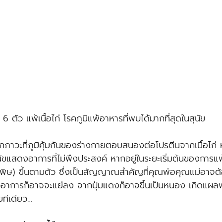
ใน 6 ตัว แพ้เนื้อไก่ โรคภูมิแพ้อาหารที่พบได้มากที่สุดในสุนัข
ดจากภาวะที่ภูมิคุ้มกันของร่างกายตอบสนองต่อโปรตีนจากเนื้อไก
สุนัขแสดงอาการที่ไม่พึงประสงค์ หากอยู่ในระยะเริ่มต้นของการแ
มพิษ) ขึ้นตามตัว ซึ่งเป็นสัญญาณสำคัญที่คุณพ่อคุณแม่อาจต้
วอาการก็อาจจะแย่ลง จากปุ่มแดงก็อาจขึ้นเป็นหนอง เกิดแผล
ยทีเดียว…