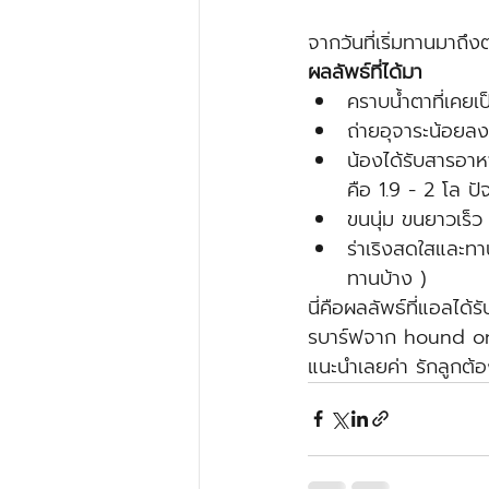
จากวันที่เริ่มทานมาถึง
ผลลัพธ์ที่ได้มา
คราบน้ำตาที่เคย
ถ่ายอุจาระน้อยลง 
น้องได้รับสารอาห
คือ 1.9 - 2 โล ปัจ
ขนนุ่ม ขนยาวเร็ว
ร่าเริงสดใสและทา
ทานบ้าง ) 
นี่คือผลลัพธ์ที่แอลได
รบาร์ฟจาก hound orig
แนะนำเลยค่า รักลูกต้องเ