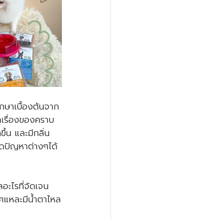
ึกษาเบื้องต้นจาก
าเรื่องของคราบ
้น และมีกลิ่น
ยลดปัญหาต่างๆได้
อะไรที่จัดเจน 
นๆแหละมีน้ำตาไหล