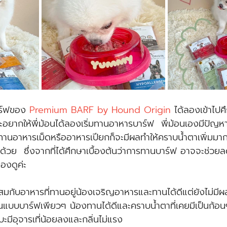
ร์ฟของ 
Premium BARF by Hound Origin
 ได้ลองเข้าไปศ
อยากให้พี่ม้อนได้ลองเริ่มทานอาหารบาร์ฟ  พี่ม้อนเองมีปัญห
ทานอาหารเม็ดหรืออาหารเปียกก็จะมีผลทำให้คราบน้ำตาเพิ่มมากขึ
 ด้วย  ซึ่งจากที่ได้ศึกษาเบื้องต้นว่าการทานบาร์ฟ อาจจะช่ว
ลองดูค่ะ 
ผสมกับอาหารที่ทานอยู่น้องเจริญอาหารและทานได้ดีแต่ยังไม่มีผล
ทานแบบบาร์ฟเพียวๆ น้องทานได้ดีและคราบน้ำตาที่เคยมีเป็นก้อ
มีอุจารเที่น้อยลงและกลิ่นไม่แรง 