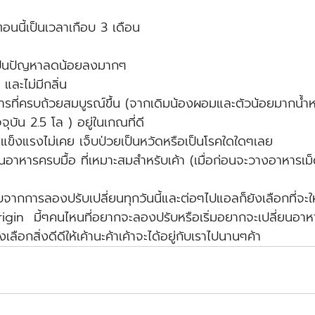
ตอนนี้เป็นเวลาเกือบ 3 เดือน 
เป็นปัญหาลดน้อยลงมากๆ 
และไม่มีกลิ่น 
ารที่ครบถ้วยสมบูรณ์ขึ้น (จากเดิมน้องผอมและตัวน้อยมากน้ำหน
จุบัน 2.5 โล ) อยู่ในเกณที่ดี 
 แข็งแรงไม่เคย เจ็บป่วยเป็นหวัดหรือเป็นโรคใดใดๆเลย 
นอาหารครบมื้อ ที่เหมาะสมสำหรับเค้า (เมื่อก่อนจะวางอาหารเม็
้รับจากการลองปรับเปลี่ยนทุกวันนี้และต่อๆไปแอลก็ยังเลือกที่จ
in  มี้ๆคนไหนที่อยากจะลองปรับหรือเริ่มอยากจะเปลี่ยนอาห
ลือกสิ่งดีดีให้เค้านะค้าเค้าจะได้อยู่กับเราไปนานๆค้า 