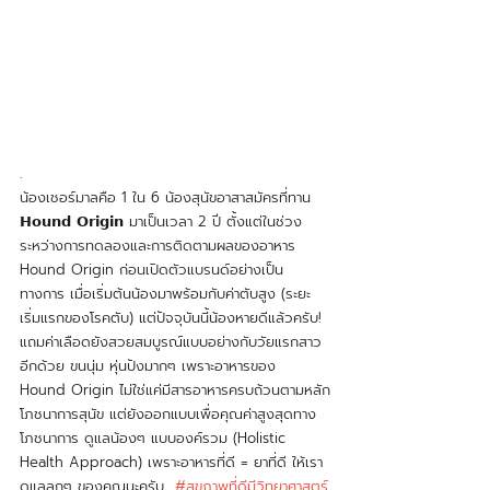
.
น้องเชอร์มาลคือ 1 ใน 6 น้องสุนัขอาสาสมัครที่ทาน 
𝗛𝗼𝘂𝗻𝗱 𝗢𝗿𝗶𝗴𝗶𝗻 มาเป็นเวลา 2 ปี ตั้งแต่ในช่วง
ระหว่างการทดลองและการติดตามผลของอาหาร 
Hound Origin ก่อนเปิดตัวแบรนด์อย่างเป็น
ทางการ เมื่อเริ่มต้นน้องมาพร้อมกับค่าตับสูง (ระยะ
เริ่มแรกของโรคตับ) แต่ปัจจุบันนี้น้องหายดีแล้วครับ! 
แถมค่าเลือดยังสวยสมบูรณ์แบบอย่างกับวัยแรกสาว
อีกด้วย ขนนุ่ม หุ่นปังมากๆ เพราะอาหารของ 
Hound Origin ไม่ใช่แค่มีสารอาหารครบถ้วนตามหลัก
โภชนาการสุนัข แต่ยังออกแบบเพื่อคุณค่าสูงสุดทาง
โภชนาการ ดูแลน้องๆ แบบองค์รวม (Holistic 
Health Approach) เพราะอาหารที่ดี = ยาที่ดี ให้เรา
ดูแลลูกๆ ของคุณนะครับ  
#สุขภาพที่ดีมีวิทยาศาสตร์