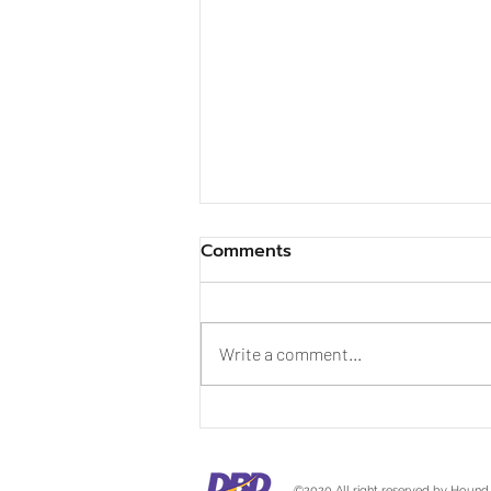
Comments
Write a comment...
Is 10% Bone Content
Enough? And What Did Dr.
Ian Billinghurst Say?
©2020 All right reserved by Hound O