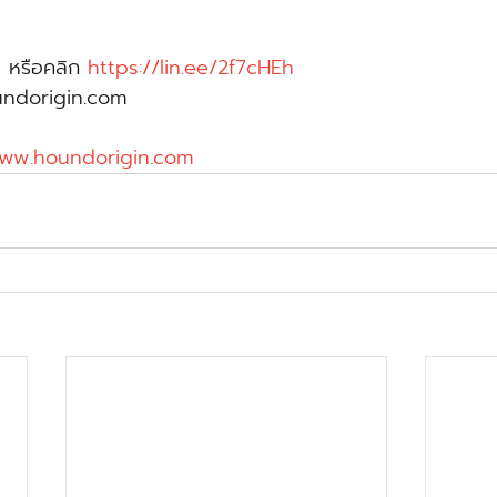
 หรือคลิก 
https://lin.ee/2f7cHEh
undorigin.com
ww.houndorigin.com