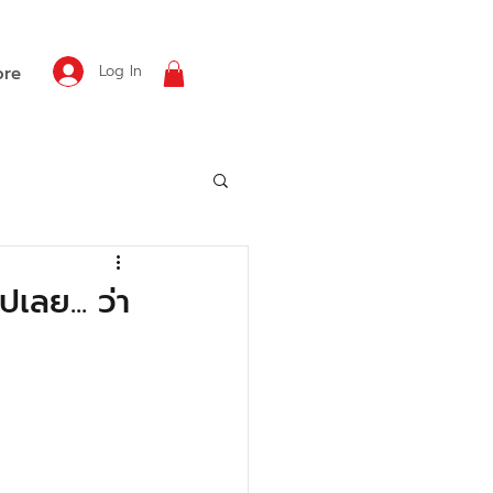
Log In
re
เลย... ว่า