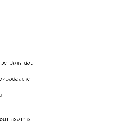
 หมด ปัญหาน้อง
งห่วงน้องขาด
าม
โภชนาการอาหาร