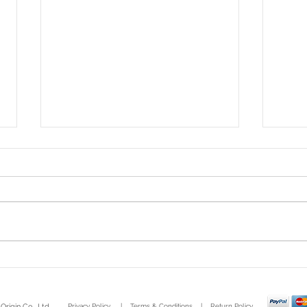
Let's make a merit to
อาหา
welcome the year of the
กระด
golden dragon! 🐉
rigin Co., Ltd.
Privacy Policy
|
Terms & Conditions
|
Return Policy