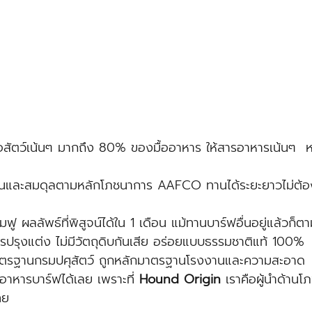
นื้อสัตว์เน้นๆ มากถึง 80% ของมื้ออาหาร ให้สารอาหารเน้นๆ 
นและสมดุลตามหลักโภชนาการ AAFCO ทานได้ระยะยาวไม่ต้อ
มฟู ผลลัพธ์ที่พิสูจน์ได้ใน 1 เดือน แม้ทานบาร์ฟอื่นอยู่แล้วก็ต
่สารปรุงแต่ง ไม่มีวัตถุดิบกันเสีย อร่อยแบบธรรมชาติแท้ 100%
าตรฐานกรมปศุสัตว์ ถูกหลักมาตรฐานโรงงานและความสะอาด
าหารบาร์ฟได้เลย เพราะที่ 
Hound Origin 
เราคือผู้นำด้าน
ทย 