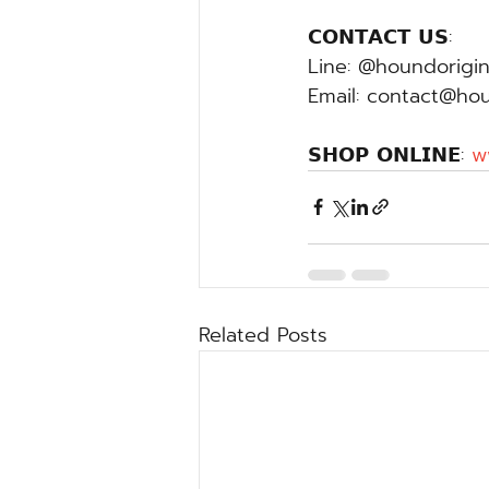
𝗖𝗢𝗡𝗧𝗔𝗖𝗧 𝗨𝗦:
Line: @houndorigin
Email: contact@ho
𝗦𝗛𝗢𝗣 𝗢𝗡𝗟𝗜𝗡𝗘: 
w
Related Posts