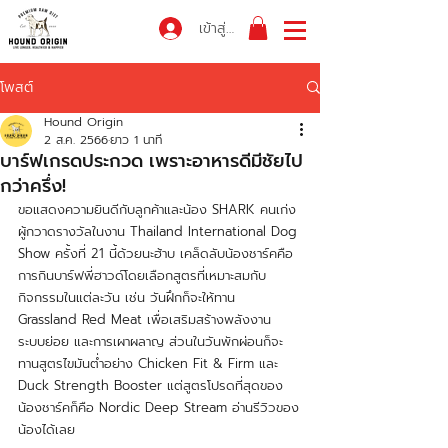
เข้าสู่ระบบ
โพสต์
Hound Origin
2 ส.ค. 2566
ยาว 1 นาที
บาร์ฟเกรดประกวด เพราะอาหารดีมีชัยไป
กว่าครึ่ง!
ขอแสดงความยินดีกับลูกค้าและน้อง SHARK คนเก่ง 
ผู้กวาดรางวัลในงาน Thailand International Dog 
Show ครั้งที่ 21 นี้ด้วยนะฮ้าบ เคล็ดลับน้องชาร์คคือ
การกินบาร์ฟพี่ฮาวด์โดยเลือกสูตรที่เหมาะสมกับ
กิจกรรมในแต่ละวัน เช่น วันฝึกก็จะให้ทาน 
Grassland Red Meat เพื่อเสริมสร้างพลังงาน 
ระบบย่อย และการเผาผลาญ ส่วนในวันพักผ่อนก็จะ
ทานสูตรไขมันต่ำอย่าง Chicken Fit & Firm และ 
Duck Strength Booster แต่สูตรโปรดที่สุดของ
น้องชาร์คก็คือ Nordic Deep Stream อ่านรีวิวของ
น้องได้เลย