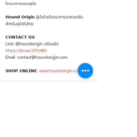
โภชนาการของสุนัข
𝗛𝗼𝘂𝗻𝗱 𝗢𝗿𝗶𝗴𝗶𝗻 ผู้นำด้านโภชนาการอาหารคลีน
สำหรับสุนัขในไทย 
𝗖𝗢𝗡𝗧𝗔𝗖𝗧 𝗨𝗦:
Line: @houndorigin หรือคลิก 
https://lin.ee/2f7cHEh
Email: contact@houndorigin.com
𝗦𝗛𝗢𝗣 𝗢𝗡𝗟𝗜𝗡𝗘: 
www.houndorigin.com
Related Posts
See All