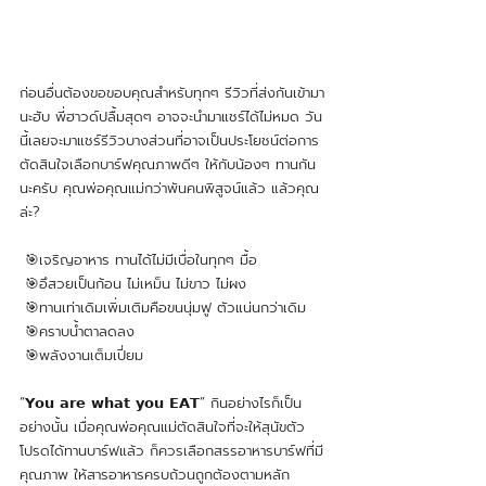
ก่อนอื่นต้องขอขอบคุณสำหรับทุกๆ รีวิวที่ส่งกันเข้ามา
นะฮับ พี่ฮาวด์ปลื้มสุดๆ อาจจะนำมาแชร์ได้ไม่หมด วัน
นี้เลยจะมาแชร์รีวิวบางส่วนที่อาจเป็นประโยชน์ต่อการ
ตัดสินใจเลือกบาร์ฟคุณภาพดีๆ ให้กับน้องๆ ทานกัน
นะครับ คุณพ่อคุณแม่กว่าพันคนพิสูจน์แล้ว แล้วคุณ
ล่ะ?  
 🎯เจริญอาหาร ทานได้ไม่มีเบื่อในทุกๆ มื้อ
 🎯อึสวยเป็นก้อน ไม่เหม็น ไม่ขาว ไม่ผง 
 🎯ทานเท่าเดิมเพิ่มเติมคือขนนุ่มฟู ตัวแน่นกว่าเดิม
 🎯คราบน้ำตาลดลง 
 🎯พลังงานเต็มเปี่ยม 
“𝗬𝗼𝘂 𝗮𝗿𝗲 𝘄𝗵𝗮𝘁 𝘆𝗼𝘂 𝗘𝗔𝗧” กินอย่างไรก็เป็น
อย่างนั้น เมื่อคุณพ่อคุณแม่ตัดสินใจที่จะให้สุนัขตัว
โปรดได้ทานบาร์ฟแล้ว ก็ควรเลือกสรรอาหารบาร์ฟที่มี
คุณภาพ ให้สารอาหารครบถ้วนถูกต้องตามหลัก