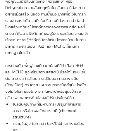
พ่อคุณแม่อาจไม่นึกถึงคือ “ความแห้ง” หรือ 
Dehydration เคยสังเกตุหรือไม่ครับเวลาที่น้องทาน
อาหารเม็ดเสร็จ น้องจะทานน้ำเยอะมากเพื่อใช้ในการก
รองสารเหล่านั้น จนถึงในปริมาณที่น้องทานน้ำต่อไม่
ไหวแล้วแต่ก็ยังไม่พอต่อการกรองสารพิษอยู่ดี ผลที่
ตามมาก็คือสารพิษที่ตกค้างอยู่ในกระแสเลือด สะสมเข้า
เรื่อยๆ กว่าจะรู้ตัวอีกทีน้องก็เริ่มมีอาการป่วย ไม่ทาน
อาหาร และผลเลือด HGB  และ MCHC ก็เกินค่า
มาตรฐานไปแล้ว
การป้องกัน ฟื้นฟูและเยียวยาน้องที่มีค่าเลือด HGB 
และ MCHC สูงหรือมีความเสี่ยงเป็นโรคไตในระยะเริ่ม
ต้น สามารถทำได้โดยการเปลี่ยนมาทานอาหารดิบ 
(Raw Diet) ตามความเหมาะสมของสปีชีส์สุนัข โรคไต
จึงไม่ใช่โรคที่เจอได้ง่ายๆ ในหมาป่าหรือสุนัขป่าเลย
ครับ เพราะอาหารดิบน้องจะได้รับประโยชน์คือ
โปรตีนคุณภาพที่ไม่ผ่านการแปรรูปทำลายสาร
อาหารหรือโครงสร้างทางเคมี (chemical 
structure)
ความชื้นสูง (มากกว่า 65-70%) ไตทำงานน้อย
ลง