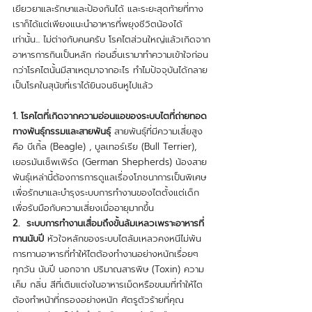
เยียวยาและรักษาและป้องกันได้ และระยะสุดท้ายที่ทาง
เราก็ได้แต่เพียงแนะนำอาหารที่พยุงชีวิตน้องได้
เท่านั้น... ไม่ต่างกับคนครับ โรคไตส่วนใหญ่แล้วเกิดจาก
อาหารการกินเป็นหลัก ก่อนอื่นเรามาทำความเข้าใจก่อน
กว่าโรคไตนั้นมีสาเหตุมาจากอะไร ทำไมปัจจุบันได้กลาย
เป็นโรคในสุนัขที่เราได้ยินจนชินหูไปแล้ว 
1. โรคไตที่เกิดจากความอ่อนแอของระบบไตที่ถ่ายทอด
ทางพันธุ์กรรมและสายพันธุ์
 สายพันธุ์ที่มีความเสี่ยสูง
คือ บีเกิ้ล (Beagle) , บูลเทอร์เรีย (Bull Terrier), 
เยอรมันเช็พเพิร์ด (German Shepherds) น้องสาย
พันธุ์เหล่านี้ต้องการการดูแลเรื่องโภชนาการเป็นพิเศษ
เพื่อรักษาและบำรุงระบบการทำงานของไตตั้งแต่เด็ก
เพื่อรับมือกับความเสี่ยงเมื่ออายุมากขึ้น
2.  ระบบการทำงานเสื่อมถึงขั้นล้มเหลวเพราะอาหารที่
ทานนับปี
 หัวใจหลักของระบบไตล้มเหลวคงหนีไม่พ้น
การทานอาหารที่ทำให้ไตต้องทำงานอย่างหนักเรื่อยๆ 
ทุกวัน นับปี นอกจาก ปริมาณสารพิษ (Toxin) ความ
เค็ม กลิ่น สีที่เติมแต่งในอาหารเม็ดหรือขนมที่ทำให้ไต
ต้องทำหน้าที่กรองอย่างหนัก ศัตรูตัวร้ายที่คุณ