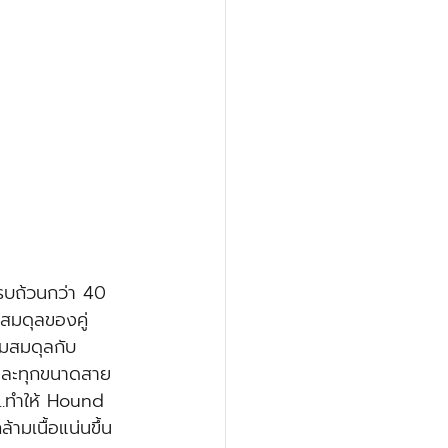
รครบถ้วนกว่า 40 
สมดุลของคู่
ยมสมดุลกับ
ยและทุกขนาดสาย
ง...ทำให้ Hound 
ามเนื้อแน่นขึ้น 