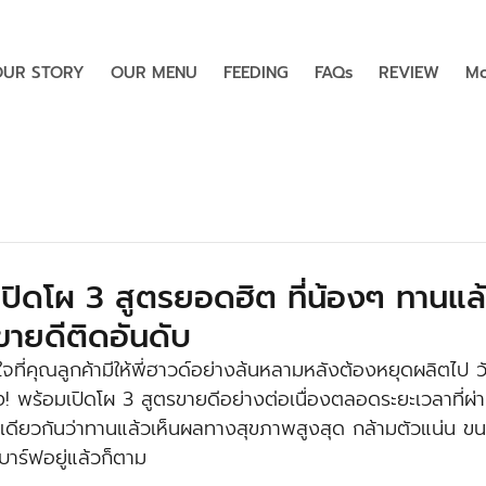
OUR STORY
OUR MENU
FEEDING
FAQs
REVIEW
Mo
์เปิดโผ 3 สูตรยอดฮิต ที่น้องๆ ทานแล้
ขายดีติดอันดับ
ี่คุณลูกค้ามีให้พี่ฮาวด์อย่างล้นหลามหลังต้องหยุดผลิตไป วัน
ง! พร้อมเปิดโผ 3 สูตรขายดีอย่างต่อเนื่องตลอดระยะเวลาที่ผ่านม
งเดียวกันว่าทานแล้วเห็นผลทางสุขภาพสูงสุด กล้ามตัวแน่น ข
าร์ฟอยู่แล้วก็ตาม 