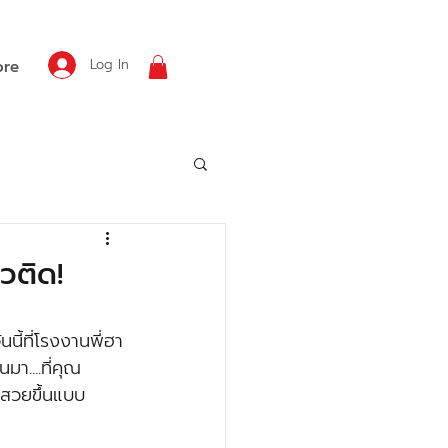
Log In
re
วติด!
นี้ที่โรงงานพี่ฮา
า....ที่คุณ
นสวยขึ้นแบบ 