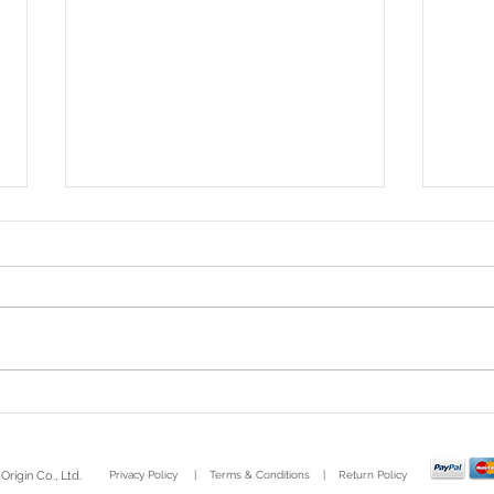
Let's make a merit to
อาหา
welcome the year of the
กระด
golden dragon! 🐉
rigin Co., Ltd.
Privacy Policy
|
Terms & Conditions
|
Return Policy