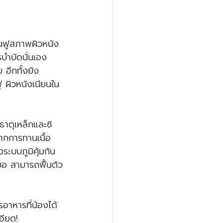
รถฟื้นฟูสภาพผิวหนัง 
รบำบัดนั่นเอง 
 อีกทั้งยัง
ู ผิวหนังเนียนใน
2 ธาตุเหล็กและซิ
จากการทานเนื้อ
ะบบภูมิคุ้มกัน 
หมอ สามารถฟื้นตัว
อาหารที่น้องได้
อียด!