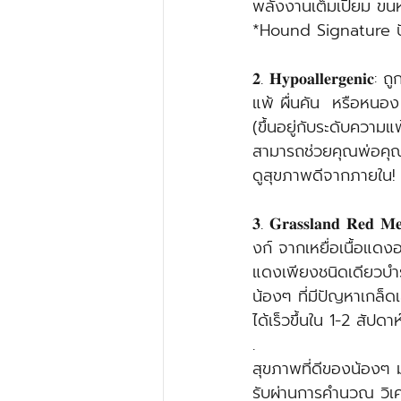
พลังงานเต็มเปี่ยม ขนห
*Hound Signature ปั
𝟐. 𝐇𝐲𝐩𝐨𝐚𝐥𝐥𝐞𝐫𝐠
แพ้ ผื่นคัน  หรือหนอง
(ขึ้นอยู่กับระดับความ
สามารถช่วยคุณพ่อคุณแม
ดูสุขภาพดีจากภายใน!
𝟑. 𝐆𝐫𝐚𝐬𝐬𝐥𝐚𝐧𝐝 
งก์ จากเหยื่อเนื้อแดงอ
แดงเพียงชนิดเดียวบำร
น้องๆ ที่มีปัญหาเกล็ด
ได้เร็วขึ้นใน 1-2 สัปดาห
.
สุขภาพที่ดีของน้องๆ ม
รับผ่านการคำนวณ วิเ