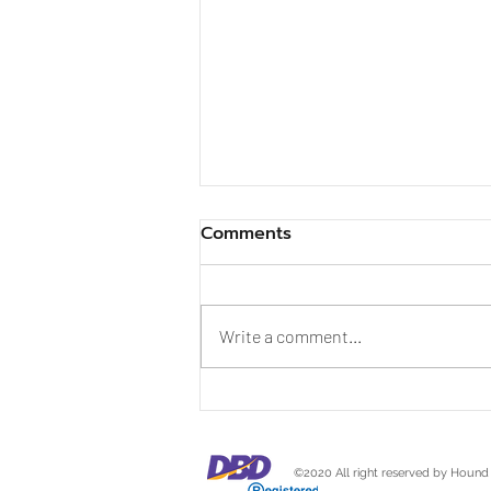
Comments
Write a comment...
Is 10% Bone Content
Enough? And What Did Dr.
Ian Billinghurst Say?
©2020 All right reserved by Hound O