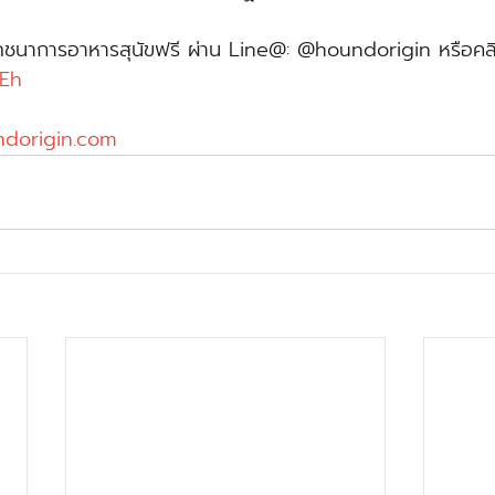
โภชนาการอาหารสุนัขฟรี ผ่าน Line@: @houndorigin หรือคล
HEh
dorigin.com