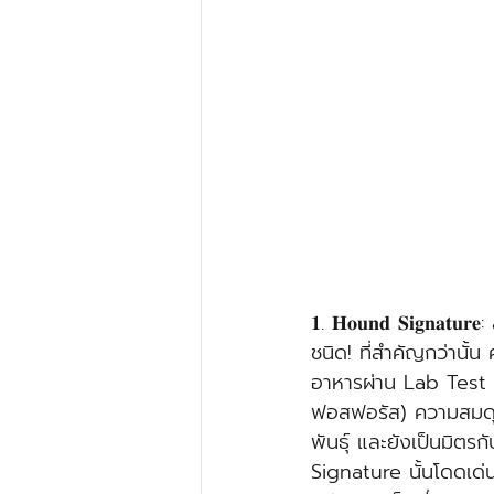
𝟏. 𝐇𝐨𝐮𝐧𝐝 𝐒𝐢𝐠
ชนิด! ที่สำคัญกว่านั
อาหารผ่าน Lab Test (
ฟอสฟอรัส) ความสมดุล
พันธุ์ และยังเป็นมิตรกั
Signature นั้นโดดเด่นไ