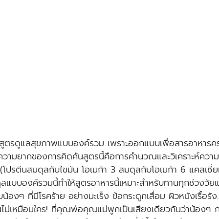
𝐚𝐭𝐮𝐫𝐞: สูตรดูแลสุขภาพแบบองค์รวม เพราะออกแบบเพื่อสารอาหา
้น ความยากของการคิดค้นสูตรนี้คือการคำนวณและวิเคราะห์ความ
โปรตีนสมดุลกับไขมัน โอเมก้า 3 สมดุลกับโอเมก้า 6 แคลเซี่
แบบองค์รวมนี้ทำให้สูตรอาหารนี้เหมาะสำหรับทานทุกช่วงวั
บน้องๆ ที่มีโรคร้าย อย่างมะเร็ง ข้อกระดูกเสื่อม ผิวหนังเรื้อรั
ม่เหมือนใคร! ที่คุณพ่อคุณแม่พูกเป็นเสียงเดียวกันว่าน้องๆ กล้