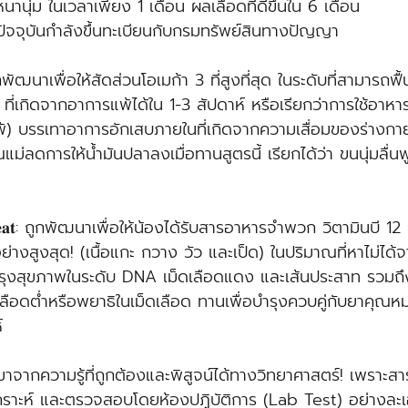
นานุ่ม ในเวลาเพียง 1 เดือน ผลเลือดที่ดีขึ้นใน 6 เดือน 
จจุบันกำลังขึ้นทะเบียนกับกรมทรัพย์สินทางปัญญา
𝐧𝐢𝐜: ถูกพัฒนาเพื่อให้สัดส่วนโอเมก้า 3 ที่สูงที่สุด ในระดับที่สามา
 ที่เกิดจากอาการแพ้ได้ใน 1-3 สัปดาห์ หรือเรียกว่าการใช้อาหา
แพ้) บรรเทาอาการอักเสบภายในที่เกิดจากความเสื่อมของร่างกาย
่ลดการให้น้ำมันปลาลงเมื่อทานสูตรนี้ เรียกได้ว่า ขนนุ่มลื่นฟ
𝐞𝐝 𝐌𝐞𝐚𝐭: ถูกพัฒนาเพื่อให้น้องได้รับสารอาหารจำพวก วิตามินบี 1
ย่างสูงสุด! (เนื้อแกะ กวาง วัว และเป็ด) ในปริมาณที่หาไม่ได้
ุงสุขภาพในระดับ DNA เม็ดเลือดแดง และเส้นประสาท รวมถึงร
เลือดต่ำหรือพยาธิในเม็ดเลือด ทานเพื่อบำรุงควบคู่กับยาคุณ
์ 
าจากความรู้ที่ถูกต้องและพิสูจน์ได้ทางวิทยาศาสตร์! เพราะสาร
คราะห์ และตรวจสอบโดยห้องปฏิบัติการ (Lab Test) อย่างละเ