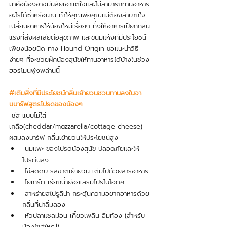
มาคือน้องอาจมีนิสัยเอาแต่ใจและไม่สามารถทานอาหาร
อะไรได้ซ้ำหรือนาน ทำให้คุณพ่อคุณแม่ต้องลำบากใจ
เปลี่ยนอาหารให้น้องใหม่เรื่อยๆ ทั้งให้อาหารเปียกกลิ่น
แรงที่ส่งผลเสียต่อสุขภาพ และขนมแห้งที่มีประโยชน์
เพียงน้อยนิด ทาง Hound Origin ขอแนะนำวิธี
ง่ายๆ ที่จะช่วยฝึกน้องสุนัขให้ทานอาหารได้บ้างในช่วง
ฮอร์โมนพุ่งพล่านนี้
.
#เติมสิ่งที่มีประโยชน์กลิ่นเย้ายวนชวนทานลงในจา
นบาร์ฟสูตรโปรดของน้องๆ
 ชีส แบบไม่ใส่
เกลือ(cheddar/mozzarella/cottage cheese) 
ผสมลงบาร์ฟ กลิ่นเย้ายวนให้ประโยชน์สูง 
 นมแพะ ของโปรดน้องสุนัข ปลอดภัยและให้
โปรตีนสูง
 ไข่สดดิบ รสชาติเย้ายวน เต็มไปด้วยสารอาหาร
 โยเกิร์ต เรียกน้ำย่อยเสริมโปรไบโอติค
 สาหร่ายสไปรูลิน่า กระตุ้นความอยากอาหารด้วย
กลิ่นที่น่าลิ้มลอง
 หัวปลาแซลม่อน เคี้ยวเพลิน อิ่มท้อง (สำหรับ
น้องไซส์ใหญ่)