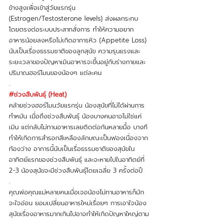
ข้างสูงเพื่อเข้าสู่วัยแรกรุ่น 
(Estrogen/Testosterone levels) ส่งผลกระทบ
โดยตรงต่อระบบประสาทสั่งการ ทำให้ความอยาก
อาหารน้อยลงหรือไม่เกิดอาการหิว (Appetite Loss) 
นับเป็นเรื่องธรรมชาติของลูกสุนัข ความรุนแรงและ
ระยะเวลาของปัญหาเมินอาหารจะขึ้นอยู่กับร่างกายและ
ปริมาณฮอร์โมนของน้องๆ แต่ละคน
.
#ช่วงสืบพันธุ์
 (Heat)
คล้ายช่วงฮอร์โมนวัยแรกรุ่น น้องสุนัขที่ไม่ได้ผ่านการ
ทำหมัน เมื่อถึงช่วงสืบพันธุ์ น้องบางคนอาจไม่ใช่แค่
เมิน แต่กลับไม่ทานอาหารเลยติดต่อกันหลายมื้อ บางที
ทำให้เกิดการสำรอกสีเหลืองลักษณะเป็นฟองเนื่องจาก
ท้องว่าง อาการนี้นับเป็นเรื่อธรรมชาติของสุนัขใน
อาทิตย์แรกของช่วงสืบพันธุ์ และจะหายไปในอาทิตย์ที่ 
2-3 น้องสุนัขจะมีช่วงสืบพันธุ์โดยเฉลี่ย 3 ครั้งต่อปี
.
คุณพ่อคุณแม่หลายคนเมื่อเจอน้องไม่ทานอาหารก็มัก
จะใจอ่อน ยอมเปลี่ยนอาหารใหม่เรื่อยๆ การเอาใจน้อง
สุนัขเรื่องอาหารมากเกินไปอาจทำให้เกิดปัญหาใหญ่ตาม