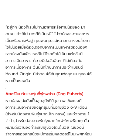
“อยู่ดีๆ น้องก็เริ่มไม่ทานอาหารหรือทานน้อยลง มา
ดมๆ แล้วก็ไป บางทีก็เมินหนี” ไม่ว่าน้องจะทานอาหาร
เม็ดหรือบาร์ฟอยู่ คุณพ่อคุณแม่หลายคนคงจะลำบาก
ใจไม่น้อยเมื่อต้องเจอกับอาการเมินอาหารของน้องๆ 
หากน้องยังแข็งแรงดีไม่มีโรคภัยไข้เจ็บ แต่กลับมี
อาการเมินอาหาร ก็อาจมีปัจจัยอื่นๆ ที่ไม่เกี่ยวกับ
อาการเบื่ออาหาร วันนี้นักโภชนาการประจำแบรนด์ 
Hound Origin มีคำตอบให้กับคุณพ่อคุณแม่ทุกคนให้
หายเป็นห่วงกัน
.
#ฮอร์โมนวัยแรกรุ่นที่พุ่งพล่าน
 (Dog Puberty)
หากน้องสุนัขยังเป็นลูกสุนัขที่มีสุขภาพแข็งแรงดี 
อาการเมินอาหารของลูกสุนัขที่มีอายุช่วง 6-9 เดือน 
(สำหรับน้องสายพันธุ์ขนาดเล็ก-กลาง) และช่วงอายุ 1-
2 ปี (สำหรับน้องสายพันธุ์ขนาดใหญ่-ใหญ่พิเศษ) นั้น
หมายถึงว่าน้องกำลังเข้าสู่ช่วงโตเต็มวัย ในช่วงนี้ 
ร่างกายของลูกสุนัขจะมีการเริ่มผลิตฮอร์โมนเพศที่ค่อน